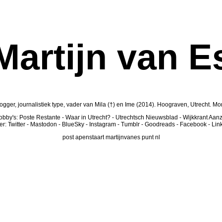
Martijn van E
ogger, journalistiek type, vader van Mila (†) en Ime (2014). Hoograven, Utrecht. 
obby's:
Poste Restante
-
Waar in Utrecht?
-
Utrechtsch Nieuwsblad
-
Wijkkrant Aanz
er:
Twitter
-
Mastodon
-
BlueSky
-
Instagram
-
Tumblr
-
Goodreads
-
Facebook
-
Lin
post apenstaart martijnvanes punt nl